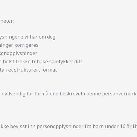
heter:
ysningene vi har om deg
inger korrigeres
rsonopplysninger
helst trekke tilbake samtykket ditt
a i et strukturert format
r nødvendig for formålene beskrevet i denne personverner
 ikke bevisst inn personopplysninger fra barn under 16 år. Hv