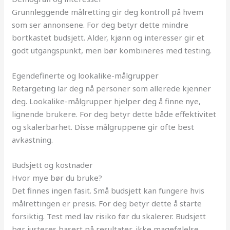
Grunnleggende målretting gir deg kontroll på hvem
som ser annonsene. For deg betyr dette mindre
bortkastet budsjett. Alder, kjønn og interesser gir et
godt utgangspunkt, men bør kombineres med testing.
Egendefinerte og lookalike-målgrupper
Retargeting lar deg nå personer som allerede kjenner
deg. Lookalike-målgrupper hjelper deg å finne nye,
lignende brukere. For deg betyr dette både effektivitet
og skalerbarhet. Disse målgruppene gir ofte best
avkastning.
Budsjett og kostnader
Hvor mye bør du bruke?
Det finnes ingen fasit. Små budsjett kan fungere hvis
målrettingen er presis. For deg betyr dette å starte
forsiktig. Test med lav risiko før du skalerer. Budsjett
bør justeres basert på resultater, ikke magefølelse.